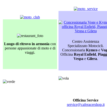
Centro Assistenza
Luogo di ritrovo in armonia
con
Specializzato Motocicli.
persone appassionate di moto e di
Concessionaria
Kymco
e
Vo
viaggi.
Officina
Royal Enfield
,
Piagg
Vespa
e
Gilera
.
Officina Service